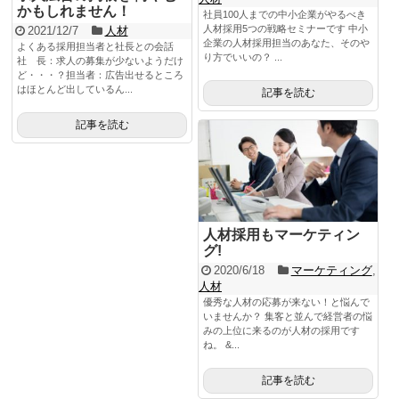
かもしれません！
社員100人までの中小企業がやるべき
人材採用5つの戦略セミナーです 中小
2021/12/7
人材
企業の人材採用担当のあなた、そのや
よくある採用担当者と社長との会話
り方でいいの？ ...
社 長：求人の募集が少ないようだけ
ど・・・？担当者：広告出せるところ
はほとんど出しているん...
記事を読む
記事を読む
人材採用もマーケティン
グ!
2020/6/18
マーケティング
,
人材
優秀な人材の応募が来ない！と悩んで
いませんか？ 集客と並んで経営者の悩
みの上位に来るのが人材の採用です
ね。 &...
記事を読む