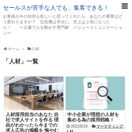
セールスが苦手な人でも、集客できる！
お客様が今の何倍も欲しいと思ってくれたら、あなたの事業はど
う変わりますか？ 広告費は半分に、売上は２倍になった
ら！ ー文書で人を動かす専門家 バリューコミュニケーショ
ンー
ホーム
人材
「
人材
」
一覧
人材採用担当のあなた 自
中小企業が理想の人材を
社で求人サイトを作る 理
集める為の採用戦略！
由がわかったら今までの
2021/8/19
マーケティング
,
求人広告の掲載を 悔やむ
人材